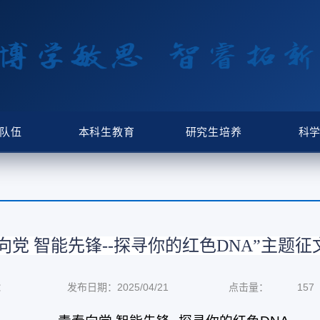
队伍
本科生教育
研究生培养
科
春向党 智能先锋--探寻你的红色DNA”主题
征
：
发布日期：2025/04/21
点击量：
157