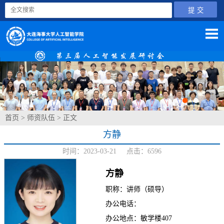
首页
>
师资队伍
> 正文
方静
时间：2023-03-21 点击：
6596
方静
职称：讲师（硕导）
办公电话：
办公地点：敏学楼407