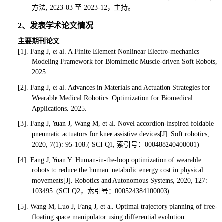
方法, 2023-03 至 2023-12，主持。
2、发表学术论文情况
主要期刊论文
[1]. Fang J, et al. A Finite Element Nonlinear Electro-mechanics
Modeling Framework for Biomimetic Muscle-driven Soft Robots,
2025.
[2]. Fang J, et al. Advances in Materials and Actuation Strategies for
Wearable Medical Robotics: Optimization for Biomedical
Applications, 2025.
[3]. Fang J, Yuan J, Wang M, et al. Novel accordion-inspired foldable
pneumatic actuators for knee assistive devices[J]. Soft robotics,
2020, 7(1): 95-108.( SCI Q1, 索引号：000488240400001)
[4]. Fang J, Yuan Y. Human-in-the-loop optimization of wearable
robots to reduce the human metabolic energy cost in physical
movements[J]. Robotics and Autonomous Systems, 2020, 127:
103495. (SCI Q2，索引号：000524384100003)
[5]. Wang M, Luo J, Fang J, et al. Optimal trajectory planning of free-
floating space manipulator using differential evolution