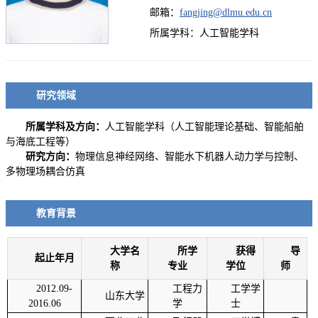
邮箱：
fangjing@dlmu.edu.cn
所属学科：人工智能学科
研究领域
所属学科及方向：
人工智能学科（人工智能理论基础、智能船舶
与海底工程等）
研究方向：
物理信息神经网络、智能水下机器人动力学与控制、
多物理场耦合仿真
教育背景
大学名
所学
获得
导
起止年月
称
专业
学位
师
2012.09-
工程力
工学学
山东大学
2016.06
学
士