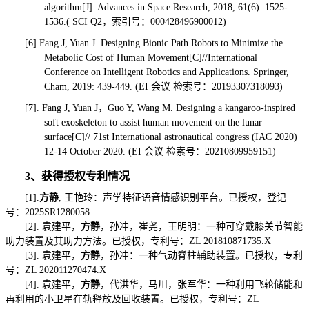
algorithm[J]. Advances in Space Research, 2018, 61(6): 1525-
1536.( SCI Q2，索引号：000428496900012)
[6].Fang J, Yuan J. Designing Bionic Path Robots to Minimize the
Metabolic Cost of Human Movement[C]//International
Conference on Intelligent Robotics and Applications. Springer,
Cham, 2019: 439-449. (EI 会议 检索号：20193307318093)
[7]. Fang J, Yuan J，Guo Y, Wang M. Designing a kangaroo-inspired
soft exoskeleton to assist human movement on the lunar
surface[C]// 71st International astronautical congress (IAC 2020)
12-14 October 2020. (EI 会议 检索号：20210809959151)
3、获得授权专利情况
[1].
方静
, 王艳玲：声学特征语音情感识别平台。已授权，登记
号：2025SR1280058
[2]. 袁建平，
方静
，孙冲，崔尧，王明明：一种可穿戴膝关节智能
助力装置及其助力方法。已授权，专利号：ZL 201810871735.X
[3]. 袁建平，
方静
，孙冲：一种气动脊柱辅助装置。已授权，专利
号：ZL 202011270474.X
[4]. 袁建平，
方静
，代洪华，马川，张军华：一种利用飞轮储能和
再利用的小卫星在轨释放及回收装置。已授权，专利号：ZL