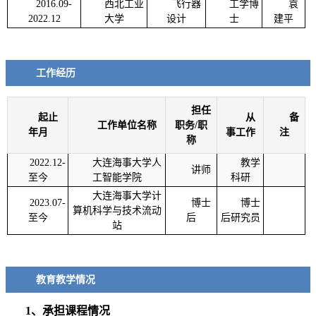
2016.09-
西北工业
飞行器
工学博
袁
2022.12
大学
设计
士
建平
工作经历
担任
起止
从
备
工作单位名称
职务/职
年月
事工作
注
称
2022.12-
大连海事大学人
教学
讲师
至今
工智能学院
科研
大连海事大学计
2023.07-
博士
博士
算机科学与技术流动
至今
后
后研究员
站
教育教学情况
1、承担课程情况