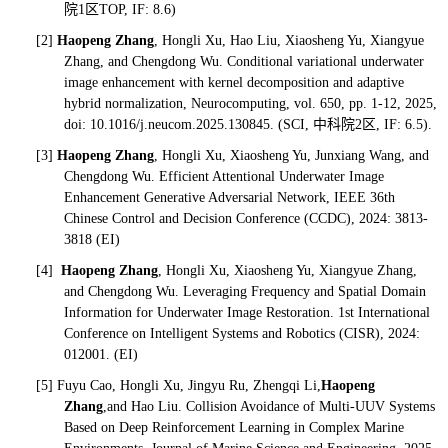
院1区TOP, IF: 8.6)
[2]
Haopeng Zhang
, Hongli Xu, Hao Liu, Xiaosheng Yu, Xiangyue
Zhang, and Chengdong Wu. Conditional variational underwater
image enhancement with kernel decomposition and adaptive
hybrid normalization, Neurocomputing, vol. 650, pp. 1-12, 2025,
doi: 10.1016/j.neucom.2025.130845. (SCI, 中科院2区, IF: 6.5).
[3]
Haopeng Zhang
, Hongli Xu, Xiaosheng Yu, Junxiang Wang, and
Chengdong Wu. Efficient Attentional Underwater Image
Enhancement Generative Adversarial Network, IEEE 36th
Chinese Control and Decision Conference (CCDC), 2024: 3813-
3818 (EI)
[4]
Haopeng Zhang
, Hongli Xu, Xiaosheng Yu, Xiangyue Zhang,
and Chengdong Wu. Leveraging Frequency and Spatial Domain
Information for Underwater Image Restoration. 1st International
Conference on Intelligent Systems and Robotics (CISR), 2024:
012001. (EI)
[5] Fuyu Cao, Hongli Xu, Jingyu Ru, Zhengqi Li,
Haopeng
Zhang
,and Hao Liu. Collision Avoidance of Multi-UUV Systems
Based on Deep Reinforcement Learning in Complex Marine